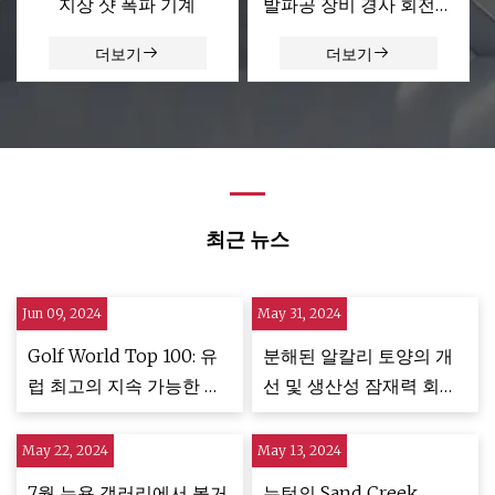
지상 샷 폭파 기계
발파공 장비 경사 회전하
는 배럴 탄 폭파 기계
더보기
더보기
최근 뉴스
Jun 09, 2024
May 31, 2024
Golf World Top 100: 유
분해된 알칼리 토양의 개
럽 최고의 지속 가능한 골
선 및 생산성 잠재력 회복
프 코스
을 위해 미생물이 풍부한
도시 고형 폐기물 퇴비를
May 22, 2024
May 13, 2024
통해 미네랄 석고 사용을
7월 뉴욕 갤러리에서 볼거
뉴턴의 Sand Creek